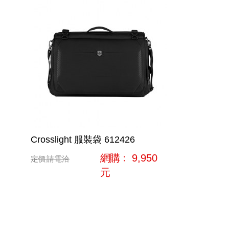
Crosslight 服裝袋 612426
網購﹕
9,950
定價
請電洽
元