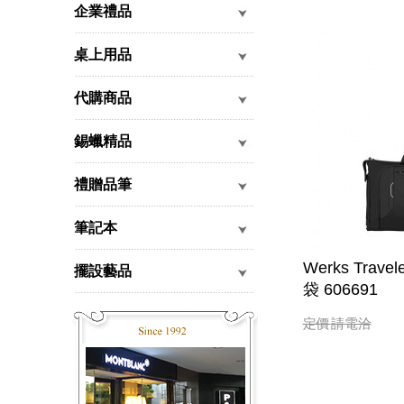
企業禮品
桌上用品
代購商品
錫蠟精品
禮贈品筆
筆記本
Werks Trav
擺設藝品
袋 606691
定價
請電洽