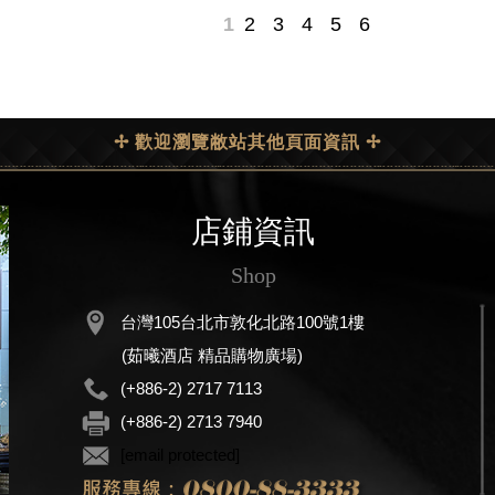
1
2
3
4
5
6
✢ 歡迎瀏覽敝站其他頁面資訊 ✢
店鋪資訊
Shop
台灣105台北市敦化北路100號1樓
(茹曦酒店 精品購物廣場)
(+886-2) 2717 7113
(+886-2) 2713 7940
[email protected]