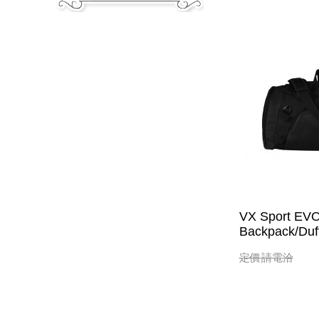
VX Sport EVO
Backpack/Duf
定價
請電洽