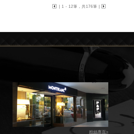
| 1 - 12筆，共176筆 |
粉絲專頁>