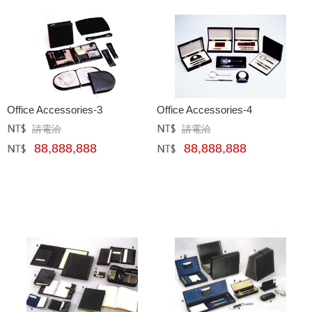
Office Accessories-3
Office Accessories-4
請電洽
請電洽
定價﹕
元
定價﹕
元
88,888,888
88,888,888
網購﹕
元
網購﹕
元