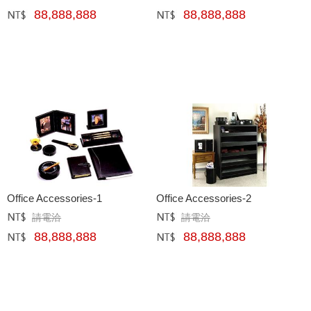
88,888,888
88,888,888
網購﹕
元
網購﹕
元
Office Accessories-1
Office Accessories-2
請電洽
請電洽
定價﹕
元
定價﹕
元
88,888,888
88,888,888
網購﹕
元
網購﹕
元