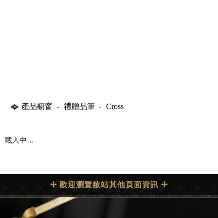
產品櫥窗
禮贈品筆
Cross
-
-
載入中…
✢ 歡迎瀏覽敝站其他頁面資訊 ✢