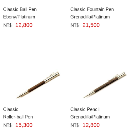
Classic Ball Pen
Classic Fountain Pen
Ebony/Platinum
Grenadilla/Platinum
12,800
21,500
網購﹕
元
網購﹕
元
Classic
Classic Pencil
Roller-ball Pen
Grenadilla/Platinum
15,300
12,800
網購﹕
元
網購﹕
元