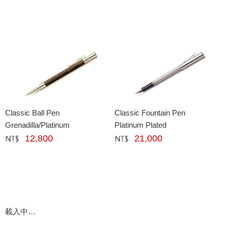
Classic Ball Pen
Classic Fountain Pen
Grenadilla/Platinum
Platinum Plated
12,800
21,000
網購﹕
元
網購﹕
元
載入中…