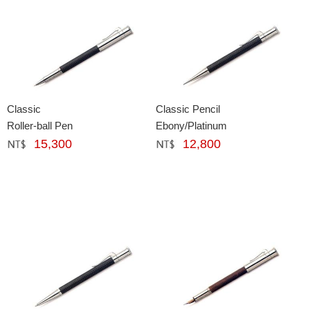
Classic
Classic Pencil
Roller-ball Pen
Ebony/Platinum
15,300
12,800
網購﹕
元
網購﹕
元