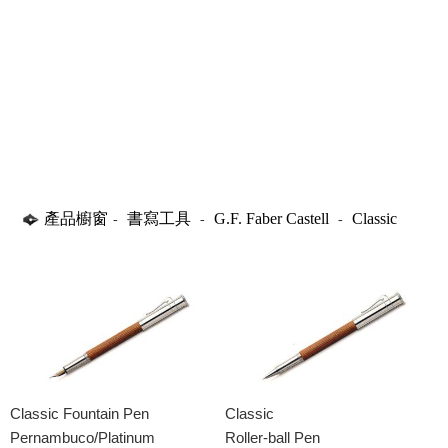
產品櫥窗
書寫工具
G.F. Faber Castell
Classic
-
-
-
Classic Fountain Pen
Classic
Pernambuco/Platinum
Roller-ball Pen