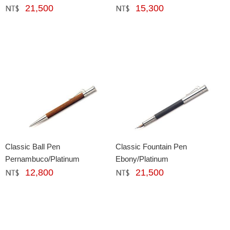
21,500
15,300
網購﹕
元
網購﹕
元
Classic Ball Pen
Classic Fountain Pen
Pernambuco/Platinum
Ebony/Platinum
12,800
21,500
網購﹕
元
網購﹕
元