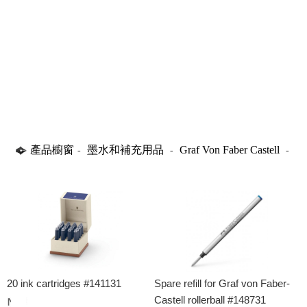
產品櫥窗
墨水和補充用品
Graf Von Faber Castell
-
-
-
Refills
20 ink cartridges #141131
Spare refill for Graf von Faber-
Castell rollerball #148731