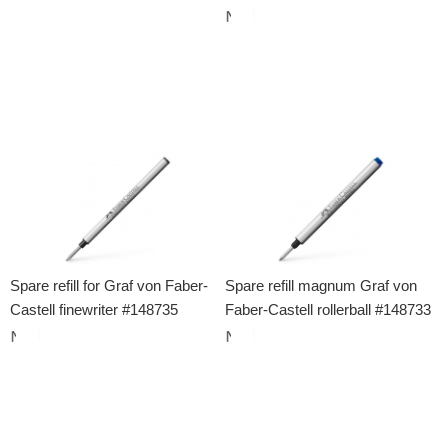
Spare refill for Graf von Faber-
Spare refill magnum Graf von
Castell finewriter #148735
Faber-Castell rollerball #148733