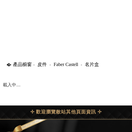
產品櫥窗
皮件
Faber Castell
名片盒
-
-
-
載入中…
✢ 歡迎瀏覽敝站其他頁面資訊 ✢