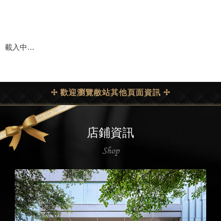
載入中…
✢ 歡迎瀏覽敝站其他頁面資訊 ✢
店鋪資訊
Shop