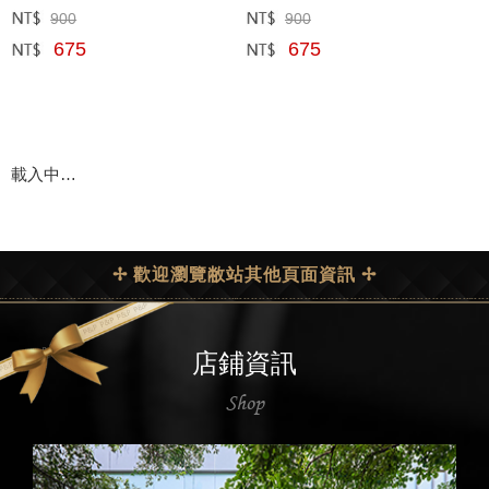
900
900
定價﹕
元
定價﹕
元
675
675
網購﹕
元
網購﹕
元
載入中…
✢ 歡迎瀏覽敝站其他頁面資訊 ✢
店鋪資訊
Shop