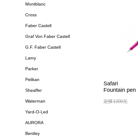
Montblanc
Cross
Faber Castell
Graf Von Faber Castell
G.F. Faber Castell
Lamy
Parker
Pelikan
Safari
Fountain pen
Sheaffer
Waterman
定價
1200
元
Yard-O-Led
AURORA
Bentley