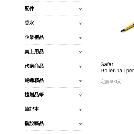
配件
香水
企業禮品
桌上用品
Safari
代購商品
Roller-ball pe
錫蠟精品
定價
900
元
禮贈品筆
筆記本
擺設藝品