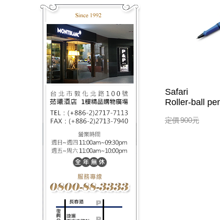
Safari
Roller-ball pe
定價
900
元