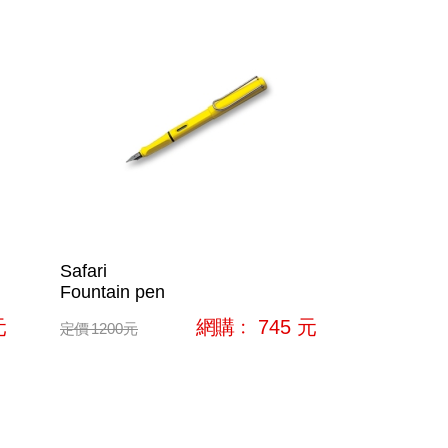
Safari
Fountain pen
元
網購﹕
745
元
定價
1200
元