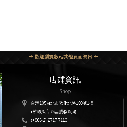
✢ 歡迎瀏覽敝站其他頁面資訊 ✢
店鋪資訊
Shop
台灣105台北市敦化北路100號1樓
(茹曦酒店 精品購物廣場)
(+886-2) 2717 7113