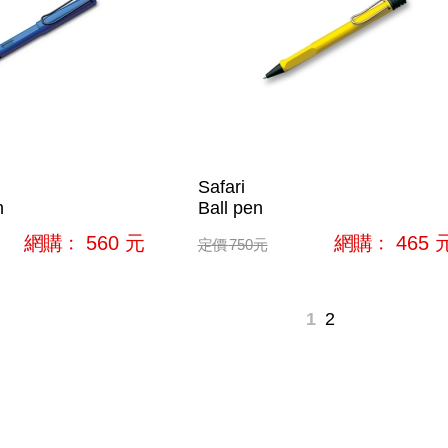
Safari
n
Ball pen
網購﹕
560
元
網購﹕
465
定價
750
元
1
2