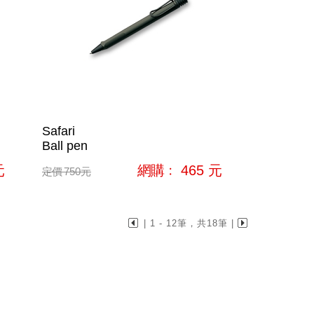
Safari
Ball pen
元
網購﹕
465
元
定價
750
元
| 1 - 12筆，共18筆 |