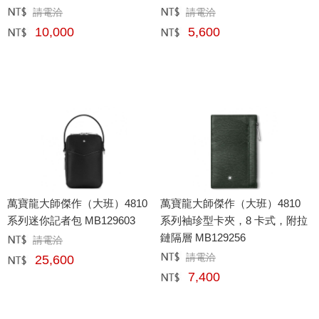
請電洽
請電洽
定價﹕
元
定價﹕
元
10,000
5,600
網購﹕
元
網購﹕
元
萬寶龍大師傑作（大班）4810
萬寶龍大師傑作（大班）4810
系列迷你記者包 MB129603
系列袖珍型卡夾，8 卡式，附拉
鏈隔層 MB129256
請電洽
定價﹕
元
請電洽
25,600
定價﹕
元
網購﹕
元
7,400
網購﹕
元