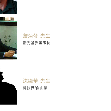
詹炳發 先生
新光證券董事長
沈繼華 先生
科技界/自由業