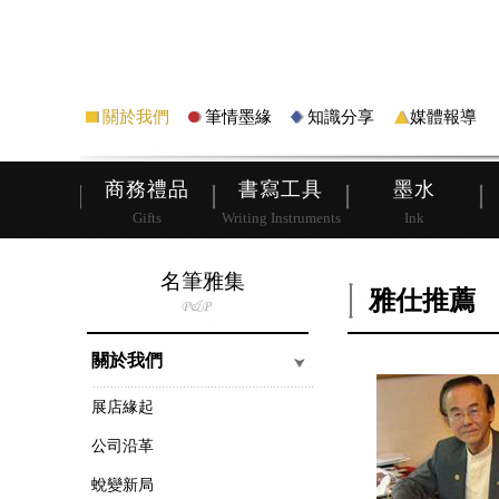
筆
皮夾
關於我們
筆情墨緣
知識分享
媒體報導
商務禮品
書寫工具
墨水
Gifts
Writing Instruments
Ink
名筆雅集
雅仕推薦
關於我們
展店緣起
公司沿革
蛻變新局