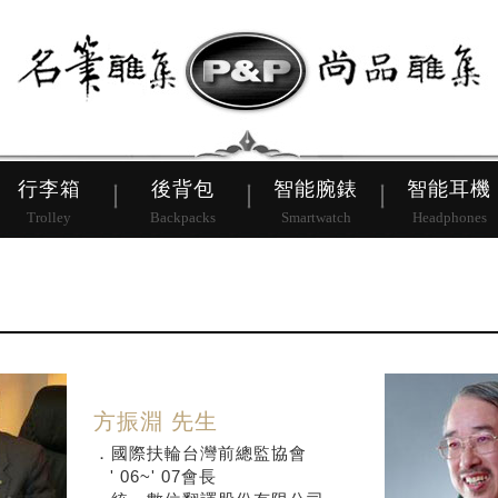
皮帶
行李箱
後背包
行李箱
後背包
智能腕錶
智能耳機
Trolley
Backpacks
Smartwatch
Headphones
方振淵 先生
．國際扶輪台灣前總監協會
' 06~' 07會長