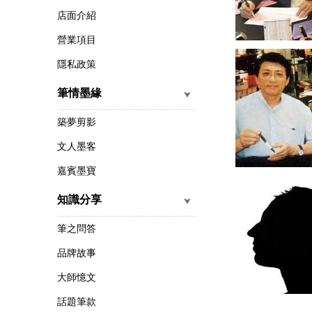
店面介紹
營業項目
隱私政策
筆情墨緣
築夢剪影
文人墨客
嘉賓墨寶
知識分享
筆之問答
品牌故事
大師憶文
話題筆款