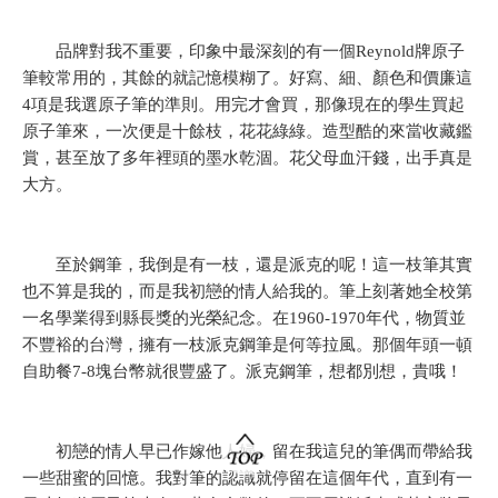
品牌對我不重要，印象中最深刻的有一個Reynold牌原子
筆較常用的，其餘的就記憶模糊了。好寫、細、顏色和價廉這
4項是我選原子筆的準則。用完才會買，那像現在的學生買起
原子筆來，一次便是十餘枝，花花綠綠。造型酷的來當收藏鑑
賞，甚至放了多年裡頭的墨水乾涸。花父母血汗錢，出手真是
大方。
至於鋼筆，我倒是有一枝，還是派克的呢！這一枝筆其實
也不算是我的，而是我初戀的情人給我的。筆上刻著她全校第
一名學業得到縣長獎的光榮紀念。在1960-1970年代，物質並
不豐裕的台灣，擁有一枝派克鋼筆是何等拉風。那個年頭一頓
自助餐7-8塊台幣就很豐盛了。派克鋼筆，想都別想，貴哦！
初戀的情人早已作嫁他人婦，留在我這兒的筆偶而帶給我
一些甜蜜的回憶。我對筆的認識就停留在這個年代，直到有一