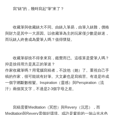
寫“錶”的，幾時寫起“筆”來了？
收藏筆與收藏錶大不同。由錶入筆易，由筆入錶難，價格
與財力是其中一大原因。以收藏筆為主的玩家僅少數是錶迷，
而玩錶人終會成為愛筆人嗎？值得懷疑。
收藏筆卻捨不得拿來寫，鑑覺而已。這樣算是愛筆人嗎？
抑是捨得用方是真正的筆迷？
作家收藏筆嗎？用電腦寫稿者，不說他（她）了。重視自己手
稿的作家，很可能就有好筆。大文豪也是寫稿苦。有道是吟成
一個字燃斷數根鬢。Inspiration（靈感）與Perspiration（流
汗）兩個英文字，不過是2-3個字母之差。
寫稿需要Meditation（冥想）與Revery（沉思），而
Meditation與Revery需個好環境。或許是窗前的一抹山光水色