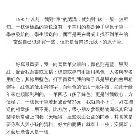
1995年以前，我對“筆”的認識，就如對“錶”一般一無所
知。一枝像樣點的筆也沒有，平常用的都是伸手牌原子筆──
學校發給的，學生贈送的，偶而是丟在書桌上找不到筆主的
──當然自己也會買一些，但都是台幣25元以下的原子筆。
好寫最重要，我一向喜歡筆尖細的，顏色則是藍、黑與
紅，配合我寫書或文稿：標題或專門術語用黑色，人名與學名
用紅色，其餘用藍色。打字員看到我的稿子凡是黑色的會用粗
體字，紅色的便用斜體字，而藍色的便用一般字體，如此十餘
年來也順順利利的。一筆四芯（多了綠色）更是討我歡心，方
便極了。一枝原子筆若超過台幣25元，我就買不下手。好在贈
送的相當多，用不完。比方說，帶小朋友參觀動物園或其它遊
樂場所常碰上問卷（天曉得，這些表面公益的問卷，其實就是
要你私人與小孩的資料。好大的商機）就奉上一枝，安親班，
才藝班廣告又是一枝。