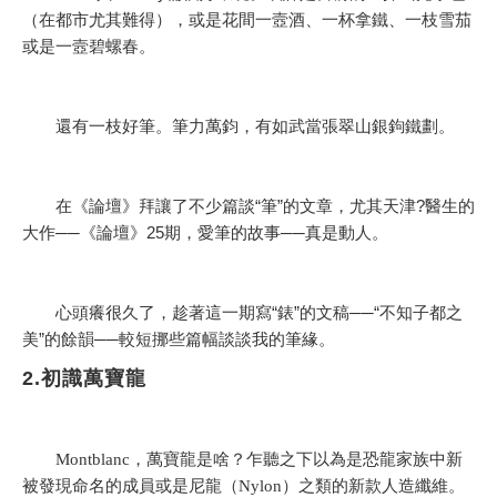
（在都市尤其難得），或是花間一壼酒、一杯拿鐵、一枝雪茄
或是一壼碧螺春。
還有一枝好筆。筆力萬鈞，有如武當張翠山銀鉤鐵劃。
在《論壇》拜讓了不少篇談“筆”的文章，尤其天津?醫生的
大作──《論壇》25期，愛筆的故事──真是動人。
心頭癢很久了，趁著這一期寫“錶”的文稿──“不知子都之
美”的餘韻──較短挪些篇幅談談我的筆緣。
2.初識萬寶龍
Montblanc，萬寶龍是啥？乍聽之下以為是恐龍家族中新
被發現命名的成員或是尼龍（Nylon）之類的新款人造纖維。