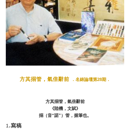
方其搦管，氣倍辭前
．名錶論壇第28期．
方其搦管，氣倍辭前
《陸機，文賦》
搦（音“諾”）管，握筆也。
1
.寫稿