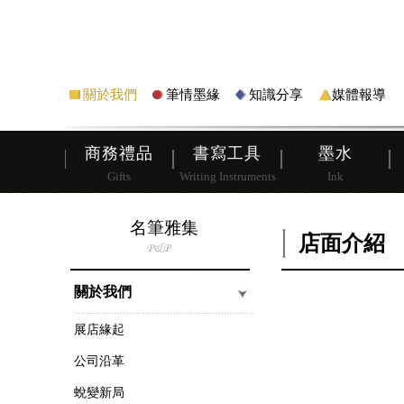
筆
皮夾
關於我們
筆情墨緣
知識分享
媒體報導
商務禮品
書寫工具
墨水
Gifts
Writing Instruments
Ink
名筆雅集
店面介紹
關於我們
展店緣起
公司沿革
蛻變新局