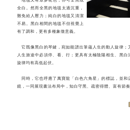
全白。然而全黑的地毯太過沉重，
難免給人壓力；純白的地毯又清潔
不易。黑白相間的地毯不但視覺上
有了調和，更有多種象徵意義。
它既像黑白的琴鍵，宛如能譜出筆蘊人生的動人旋律；
人生旅途中必須停、看、行；更具有太極陰陽相生、黑白
旋律均有高低起伏。
同時，它也呼應了萬寶龍「白色六角星」的標誌，並和
鏡，一同展現書法布局中，知白守黑、疏密得體、富有節