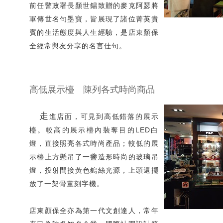
前任警政署長顏世錫致贈的麥克阿瑟將
軍傳世名句墨寶，皆展現了諸位菁英貴
賓的生活態度與人生經驗，是店東顏保
全經常與友分享的名言佳句。
高低展示檯 陳列各式時尚商品
走
進店面，可見到高低錯落的展示
檯。較高的展示檯內裝奪目的LED白
燈，直接照亮各式時尚產品；較低的展
示檯上方懸吊了一盞造形時尚的玻璃吊
燈，投射間接黃色鎢絲光源，上頭還擺
放了一架骨董刻字機。
店東顏保全亦為第一代文創達人，常年