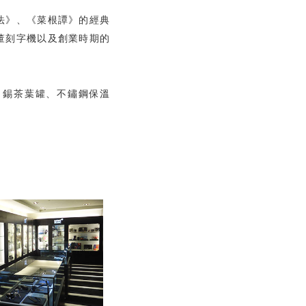
法》、《菜根譚》的經典
董刻字機以及創業時期的
錫茶葉罐、不鏽鋼保溫