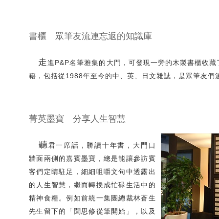
書櫃 眾筆友流連忘返的知識庫
走
進P&P名筆雅集的大門，可發現一旁的木製書櫃收
籍，包括從1988年至今的中、英、日文雜誌，是眾筆友們溫故
菁英墨寶 分享人生智慧
聽
君一席話，勝讀十年書，大門口
牆面兩側的嘉賓墨寶，總是能讓參訪賓
客們定睛駐足，細細咀嚼文句中透露出
的人生智慧，繼而轉換成忙碌生活中的
精神食糧。例如前統一集團總裁林蒼生
先生留下的「聞思修從筆開始」，以及