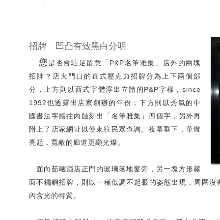
招牌 凹凸有致黑白分明
您
是否會駐足留意「P&P名筆雅集」店外的兩塊
招牌？店大門口的直式壓克力招牌分為上下兩個部
分，上方則以西式字體浮出立體的P&P字樣，since
1992也透露出店家創辦的年份；下方則以秀氣的中
國書法字體往內蝕刻出「名筆雅集」四個字，另外再
附上了店家網址以便來往民眾查詢。夜幕垂下，華燈
亮起，寬敞的廊道更顯光燦。
面向茹曦酒店正門的玻璃落地窗旁，另一塊方形霧
面不鏽鋼招牌，則以一種低調不起眼的姿態出現，周圍沒
內含光的特質。