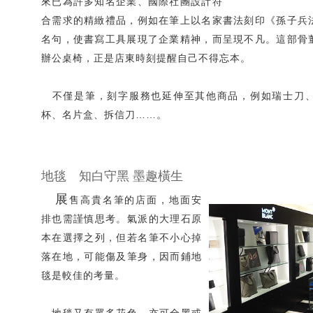
來已為許多知名企業、國際社團設計符
合需求的精緻禮品，例如在筆上以名家書法刻印《孫子兵
名句，使書寫工具展現了企業精神，而呈現不凡。這部骨
辦公桌椅，正是店東時刻提醒自己不得忘本。
不僅是筆，刻字服務也延伸至其他商品，例如瑞士刀、
杯、名片盒、拆信刀……。
地毯 知白守黑 墨趣橫生
展
售高貴名筆的店面，地面安
排也需謹慎思考。氣派的大理石原
本在選擇之列，但若名筆不小心掉
落在地，可能傷及筆身，因而鋪地
毯是較佳的考量。
地毯又有眾多花色，亦可全黑或