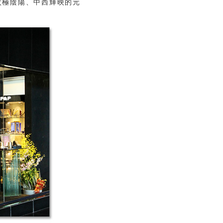
極陰陽、中西輝映的元