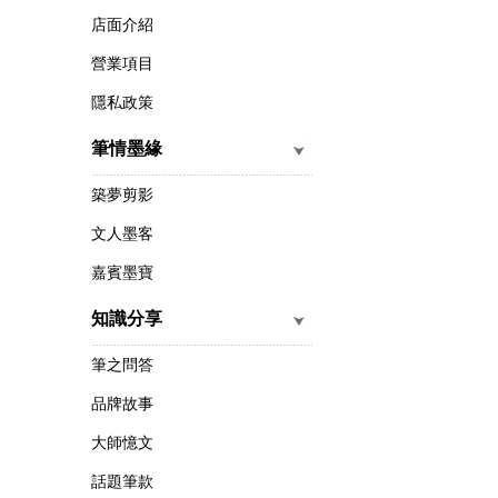
店面介紹
營業項目
隱私政策
筆情墨緣
築夢剪影
文人墨客
嘉賓墨寶
知識分享
筆之問答
品牌故事
大師憶文
話題筆款