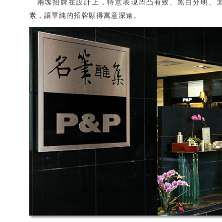
兩塊招牌在設計上，特意表現凹凸有致、黑白分明、太
素，讓單純的招牌顯得寓意深遠。