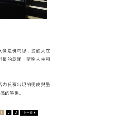
又像是斑馬線，提醒人在
消長的意涵，暗喻人生和
店內反覆出現的明鏡與墨
奏感的墨趣。