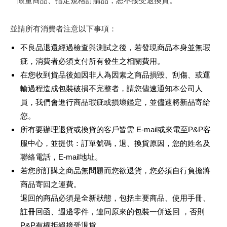
* 限量商品
、
指定規格訂購品，恕不接受退換貨。
並請所有消費者注意以下事項：
不良品退還經過檢查與測試之後，若發現商品本身並無瑕
疵，消費者必須支付所有發生之相關費用。
在您收到貨品後如因非人為因素之商品損毀、刮傷、或運
輸過程造成包裝破損不完整者，請您儘速通知本公司人
員，我們會進行商品瑕疵或損壞鑑定，並儘速將新品寄給
您。
所有要辦理退貨或換貨的客戶皆需 E-mail或來電至P&P客
服中心，並提供：訂單號碼，退、換貨原因，您的姓名及
聯絡電話，E-mail地址。
若您所訂購之商品無問題而您欲退貨，您必須自行負擔將
商品寄回之運費。
退回的商品必須是全新狀態，包括主要商品、使用手冊、
註冊回函、週邊零件，連同原來的包裝一併送回 ，否則
P&P有權拒絕接受退貨。