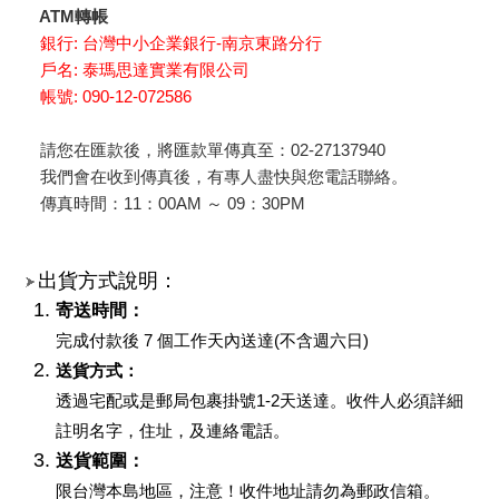
ATM轉帳
銀行: 台灣中小企業銀行-南京東路分行
戶名: 泰瑪思達實業有限公司
帳號: 090-12-072586
請您在匯款後，將匯款單傳真至：
02-27137940
我們會在收到傳真後，有專人盡快與您電話聯絡。
傳真時間：11：00AM ～ 09：30PM
出貨方式說明：
寄送時間：
完成付款後 7 個工作天內送達(不含週六日)
送貨方式：
透過宅配或是郵局包裹掛號1-2天送達。收件人必須詳細
註明名字，住址，及連絡電話。
送貨範圍：
限台灣本島地區，注意！收件地址請勿為郵政信箱。