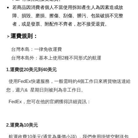
若商品因消費者個人不當使用拆卸產生人為因素造成故
障、損毀、磨損、擦傷、刮傷、髒污、包裝破損不完整
者，或是發票、附配件不齊者，恕不接受退貨。
運費規則：
台灣本島：一律免收運費
台灣本島外：
基本上使用2種不同形式的航運
1.運費從20美元到40美元
使用FedEx快遞服務，
一般需時約4個
工作日來將貨物送達給
您，週六& 星期日
則被列為非工作日。
FedEx，您可在他的官網獲得詳細資訊：
2.運費為10美元
航運收費10美元(通常為廉價小項) ，我們會用掛號空郵送包