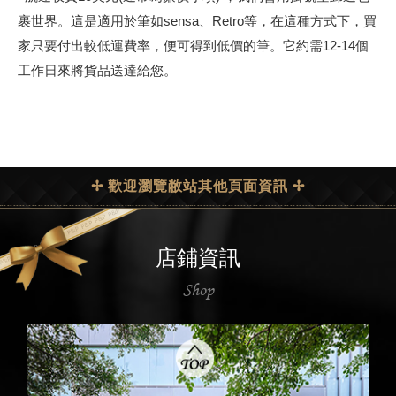
裹世界。這是適
用於筆如sensa、Retro等，在這種方式下，買
家只要付出較低運費率，便可
得到低價的筆。它約需12-14個
工作日來將貨品送達給您。
✢ 歡迎瀏覽敝站其他頁面資訊 ✢
店鋪資訊
Shop