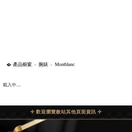
產品櫥窗
腕錶
Montblanc
-
-
載入中…
✢ 歡迎瀏覽敝站其他頁面資訊 ✢