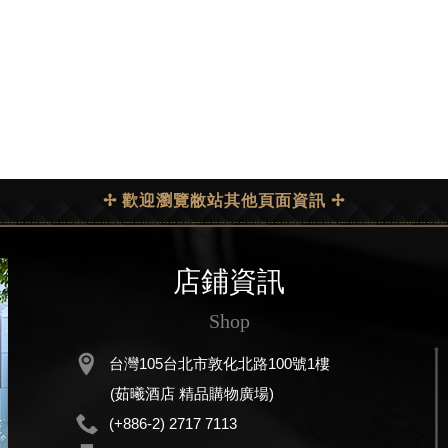
✢ 歡迎瀏覽敝站其他頁面資訊 ✢
店鋪資訊
Shop
台灣105台北市敦化北路100號1樓
(茹曦酒店 精品購物廣場)
(+886-2) 2717 7113