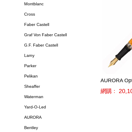
Montblanc
Cross
Faber Castell
Graf Von Faber Castell
G.F. Faber Castell
Lamy
Parker
Pelikan
AURORA Opt
Sheaffer
網購﹕
20,1
Waterman
Yard-O-Led
AURORA
Bentley