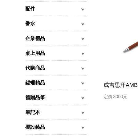
配件
香水
企業禮品
桌上用品
代購商品
錫蠟精品
成吉思汗AMBI
定價
3000
元
禮贈品筆
筆記本
擺設藝品