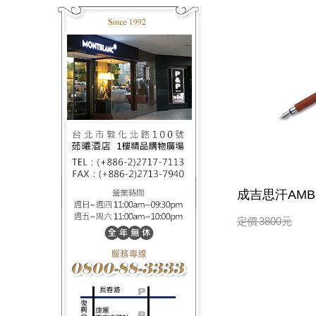
成吉思汗AMBI
定價
3800
元