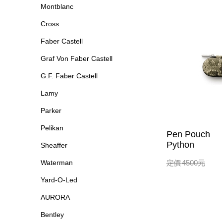
Montblanc
Cross
Faber Castell
Graf Von Faber Castell
G.F. Faber Castell
Lamy
Parker
Pelikan
Pen Pouch
Python
Sheaffer
Waterman
定價
4500
元
Yard-O-Led
AURORA
Bentley