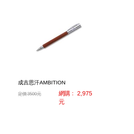
成吉思汗AMBITION
網購﹕
2,975
定價
3500
元
元