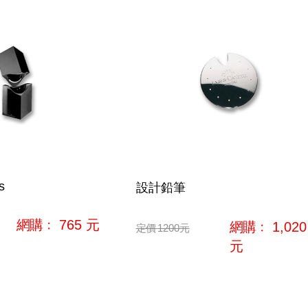
s
設計鉛筆
網購﹕
765
元
網購﹕
1,020
定價
1200
元
元