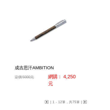
成吉思汗AMBITION
網購﹕
4,250
定價
5000
元
元
| 1 - 12筆，共75筆 |