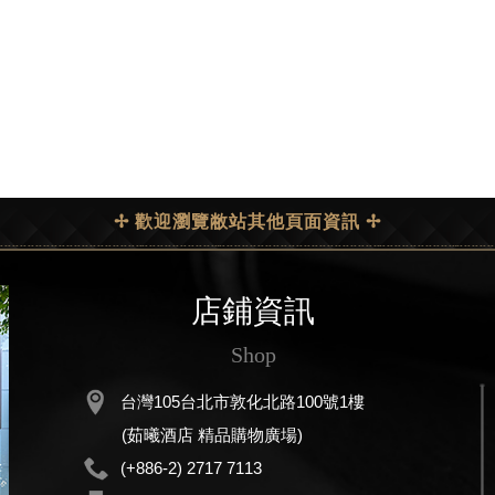
✢ 歡迎瀏覽敝站其他頁面資訊 ✢
店鋪資訊
Shop
台灣105台北市敦化北路100號1樓
(茹曦酒店 精品購物廣場)
(+886-2) 2717 7113