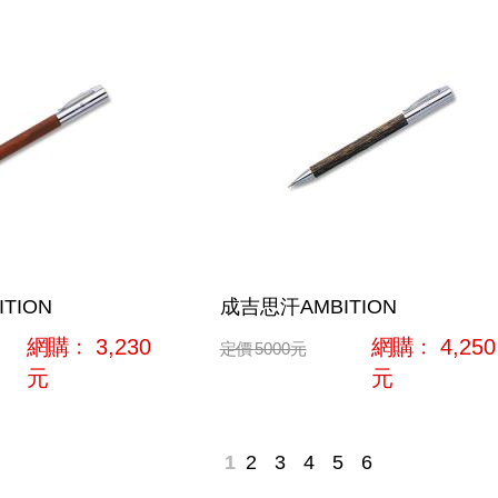
TION
成吉思汗AMBITION
網購﹕
3,230
網購﹕
4,250
定價
5000
元
元
元
1
2
3
4
5
6