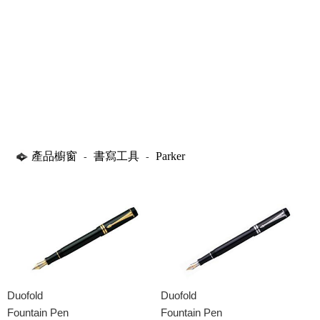
產品櫥窗
書寫工具
Parker
-
-
Duofold
Duofold
Fountain Pen
Fountain Pen