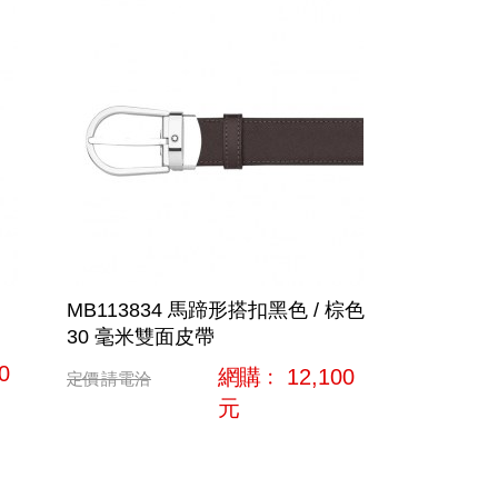
MB113834 馬蹄形搭扣黑色 / 棕色
30 毫米雙面皮帶
0
網購﹕
12,100
定價
請電洽
元