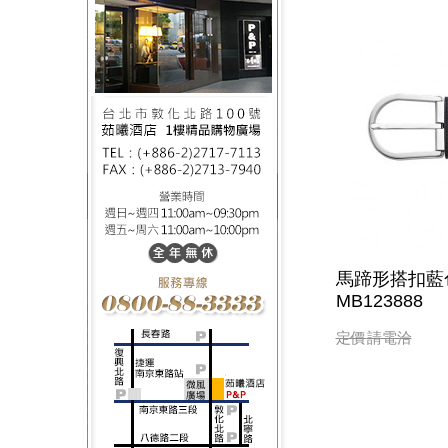
馬蹄形搭扣藍色
MB123888
定價
請電洽