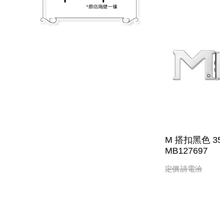
M 搭扣黑色 
MB127697
定價
請電洽