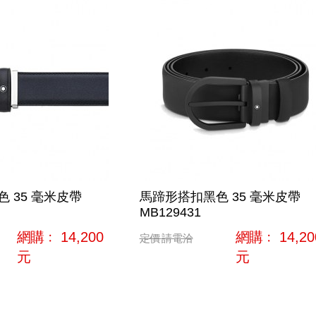
 35 毫米皮帶
馬蹄形搭扣黑色 35 毫米皮帶
MB129431
網購﹕
14,200
網購﹕
14,20
定價
請電洽
元
元