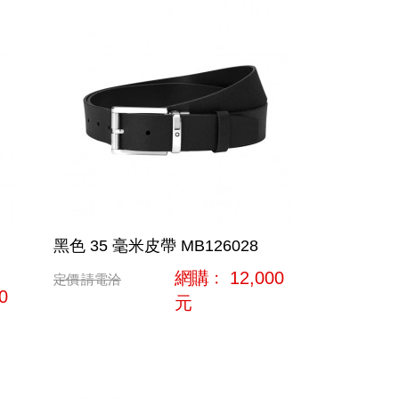
黑色 35 毫米皮帶 MB126028
網購﹕
12,000
定價
請電洽
0
元