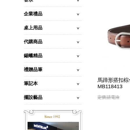
企業禮品
桌上用品
代購商品
錫蠟精品
禮贈品筆
馬蹄形搭扣棕色
筆記本
MB118413
定價
請電洽
擺設藝品