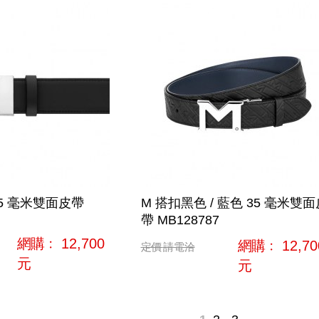
35 毫米雙面皮帶
M 搭扣黑色 / 藍色 35 毫米雙面
帶 MB128787
網購﹕
12,700
網購﹕
12,70
定價
請電洽
元
元