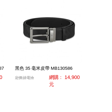
87
黑色 35 毫米皮帶 MB130586
0
網購﹕
14,900
定價
請電洽
元