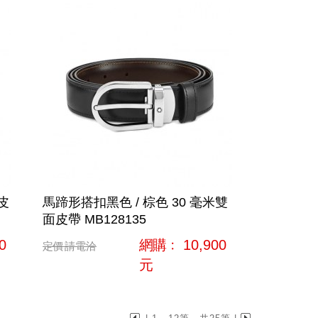
皮
馬蹄形搭扣黑色 / 棕色 30 毫米雙
面皮帶 MB128135
0
網購﹕
10,900
定價
請電洽
元