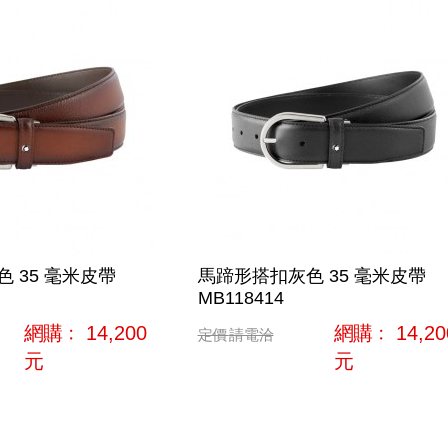
 35 毫米皮帶
馬蹄形搭扣灰色 35 毫米皮帶
MB118414
網購﹕
14,200
網購﹕
14,20
定價
請電洽
元
元