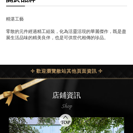
精湛工藝
零散的元件經過精工組裝，化為活靈活現的華麗傑作，既是盡
展生活品味的精美良伴，也是可供世代相傳的珍品。
✢ 歡迎瀏覽敝站其他頁面資訊 ✢
店鋪資訊
Shop