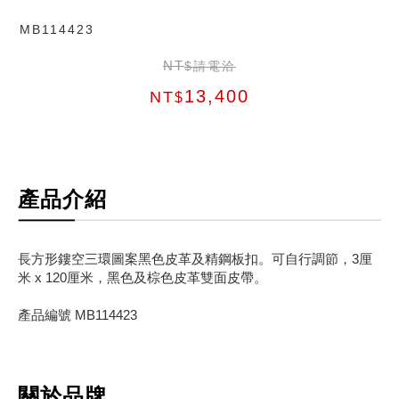
MB114423
NT
$請電洽
13,400
NT
$
產品介紹
長方形鏤空三環圖案黑色皮革及精鋼板扣。可自行調節，3厘
米 x 120厘米，黑色及棕色皮革雙面皮帶。
產品編號 MB114423
關於品牌