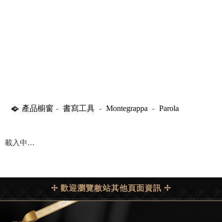
產品櫥窗
書寫工具
Montegrappa
Parola
-
-
-
載入中…
✢ 歡迎瀏覽敝站其他頁面資訊 ✢