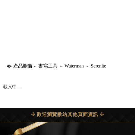
產品櫥窗
書寫工具
Waterman
Serenite
-
-
-
載入中…
✢ 歡迎瀏覽敝站其他頁面資訊 ✢