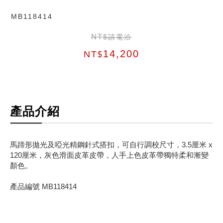
MB118414
NT
$請電洽
14,200
NT
$
產品介紹
馬蹄形拋光及啞光精鋼針式搭扣，可自行調校尺寸，3.5厘米 x
120厘米，灰色滑面皮革皮帶，人手上色皮革帶獨特柔和漸變
顏色。
產品編號 MB118414