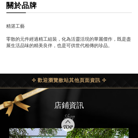
關於品牌
精湛工藝
零散的元件經過精工組裝，化為活靈活現的華麗傑作，既是盡
展生活品味的精美良伴，也是可供世代相傳的珍品。
✢ 歡迎瀏覽敝站其他頁面資訊 ✢
店鋪資訊
Shop