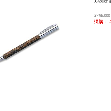
天然椰木筆
定價
5,000
網購：