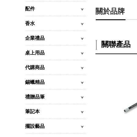
配件
關於品牌
香水
企業禮品
關聯產品
桌上用品
代購商品
錫蠟精品
禮贈品筆
筆記本
擺設藝品