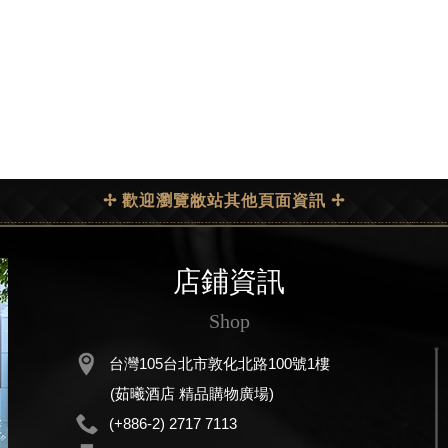
✢ 歡迎瀏覽敝站其他頁面資訊 ✢
店鋪資訊
Shop
台灣105台北市敦化北路100號1樓
(茹曦酒店 精品購物廣場)
(+886-2) 2717 7113