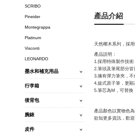
SCRIBO
產品介紹
Pineider
Montegrappa
Platinum
天然椰木系列，採用
Visconti
產品説明：
LEONARDO
1.採用特殊製作技
2.筆頭及筆尾部分
墨水和補充用品
3.擁有彈力筆夾，
4.旋式原子筆，更顯
行李箱
5.筆芯為M，可替換
後背包
產品顏色以實物色為
腕錶
欲知更多資訊，歡迎
皮件