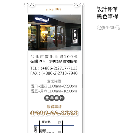
設計鉛筆
黑色筆桿
定價
1200
元