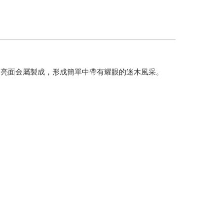
用亮面金屬製成，形成簡單中帶有耀眼的迷木風采。