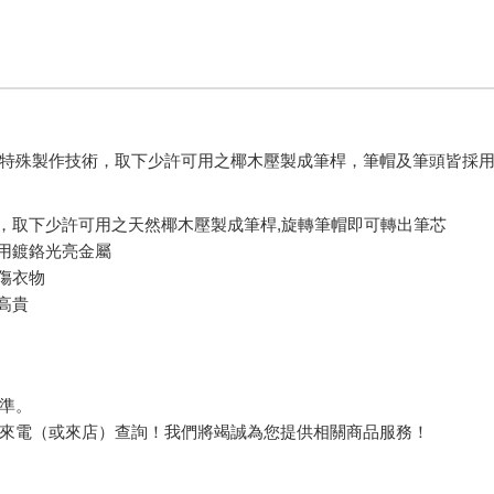
特殊製作技術，取下少許可用之椰木壓製成筆桿，筆帽及筆頭皆採
術，取下少許可用之天然椰木壓製成筆桿,旋轉筆帽即可轉出筆芯
皆用鍍鉻光亮金屬
不傷衣物
高貴
準。
來電（或來店）查詢！我們將竭誠為您提供相關商品服務！