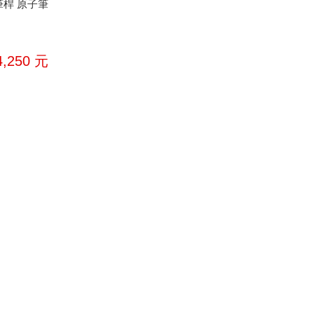
桿 原子筆
4,250
元