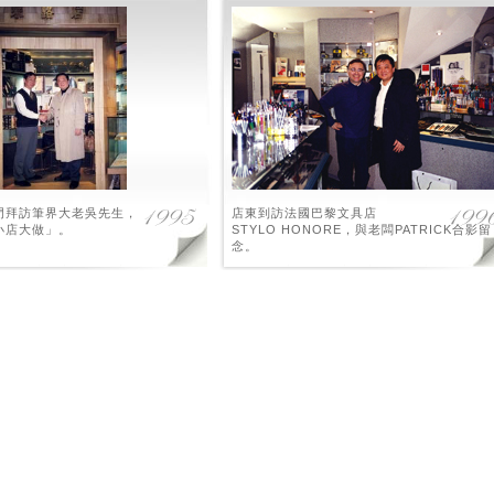
門拜訪筆界大老吳先生，
店東到訪法國巴黎文具店
小店大做」。
STYLO HONORE，與老闆PATRICK合影留
念。