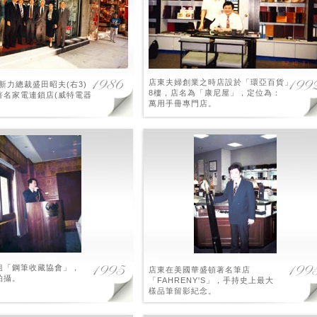
店東夫婦創業之時店設於「環亞百貨」
與新力總裁盛田昭夫(右3)
8樓，店名為「康尼屋」，定位為：
著名家電連鎖店(威特電器
萬用手冊專門店。
組「鋼筆收藏協會」，
店東在美國華盛頓著名筆店
拍攝。
「FAHRENY'S」，手持史上最大
樣品筆留影紀念。