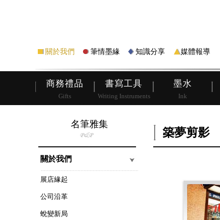
筆
皮夾
關於我們
筆情墨緣
知識分享
媒體報導
商務禮品
書寫工具
墨水
Gifts
Writing Instruments
Ink
名筆雅集
築夢剪影
關於我們
展店緣起
公司沿革
蛻變新局