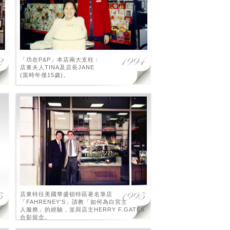
「功在P&P」本店兩大支柱：
店東夫人TINA及店長JANE
(當時年僅15歲)。
店東特往美國華盛頓特區著名筆店
「FAHRENEY'S」請教「如何為白宮主
人服務」的經驗，並與店主HERRY F.GATES
合影留念。