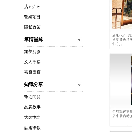
店面介紹
營業項目
隱私政策
店東(右5)
筆情墨緣
留影於香港
中心)。
築夢剪影
文人墨客
嘉賓墨寶
知識分享
筆之問答
品牌故事
全省筆迷籌
店東發言時
大師憶文
話題筆款