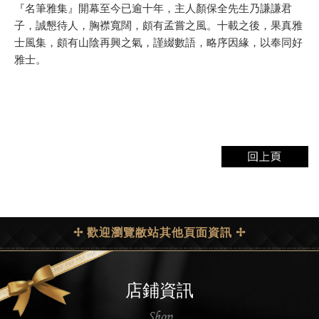
『名筆雅集』開幕至今已逾十年，主人顏保全先生乃謙謙君
子，誠懇待人，胸襟寬闊，頗有孟嘗之風。十載之後，果真雅
士風集，頗有山陰再興之氣，謹綴數語，略序因緣，以奉同好
雅士。
✢ 歡迎瀏覽敝站其他頁面資訊 ✢
店鋪資訊
Shop