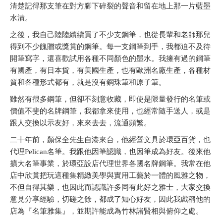
清楚記得那支筆在對方腳下碎裂的聲音和留在地上那一片藍墨
水漬。
之後，我自己陸陸續續買了不少支鋼筆，也從長輩和老師那兒
得到不少餽贈或獎賞的鋼筆。每一支鋼筆到手，我都迫不及待
開筆寫字，還喜歡試用各種不同顏色的墨水。我擁有過的鋼筆
有國產，有日本貨，有美國生產，也有歐洲名廠生產，各種材
質和各種形式都有，就是沒有鋼珠筆和原子筆。
雖然有很多鋼筆，但卻不刻意收藏，即使是限量發行的名筆或
價值不斐的名牌鋼筆，我都拿來使用，也經常隨手送人，或是
跟人交換以示友好，來來去去，流通頻繁。
二十年前，顏保全先生自港來台，他經營文具於環亞百貨，也
代理Pelican名筆。我跟他因筆認識，也因筆成為好友。後來他
擴大名筆事業，於環亞設店代理世界各國名牌鋼筆。我常在他
店中欣賞把玩這種集精緻美學與實用工藝於一體的風雅之物，
不但自得其樂，也因此而認識許多同有此好之雅士，大家交換
意見分享經驗，切磋之餘，都成了知心好友，因此我戲稱他的
店為『名筆雅集』，並期許能成為竹林諸賢相與俯仰之處。