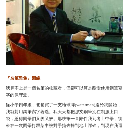
『名筆雅集』因緣
我算不上是一個名筆的收藏者，但卻可以算是酷愛使用鋼筆寫
字的保守派。
從小學四年級，爸爸買了一支地球牌(waterman)送給我開始，
我就對用鋼筆寫字著迷。我天天都把那支鋼筆別在制服上口
袋，惹得同學們又羨又妒。那枝筆一直陪伴我到考上中學，後
來在一次同學打群架中被對手搶去摔到地上踩碎，到現在我還