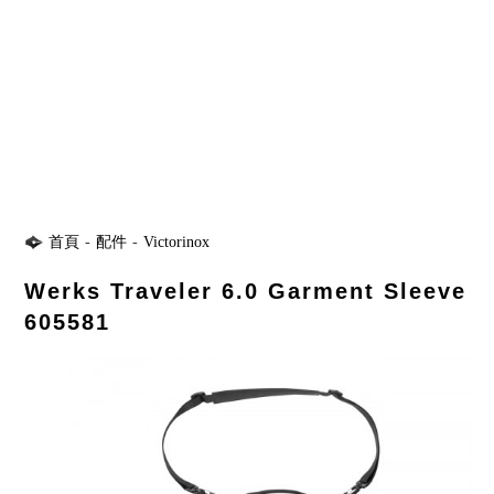
首頁
-
配件
-
Victorinox
Werks Traveler 6.0 Garment Sleeve
605581