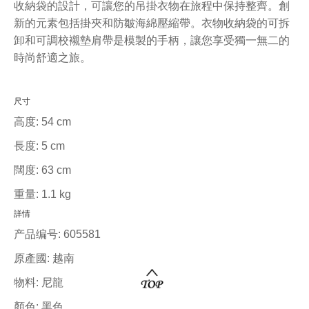
收納袋的設計，可讓您的吊掛衣物在旅程中保持整齊。創
新的元素包括掛夾和防皺海綿壓縮帶。衣物收納袋的可拆
卸和可調校襯墊肩帶是模製的手柄，讓您享受獨一無二的
時尚舒適之旅。
尺寸
高度:
54 cm
長度:
5 cm
闊度:
63 cm
重量:
1.1 kg
詳情
产品编号:
605581
原產國:
越南
物料:
尼龍
顏色:
黑色