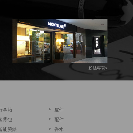
粉絲專頁>
行李箱
皮件
後背包
配件
智能腕錶
香水