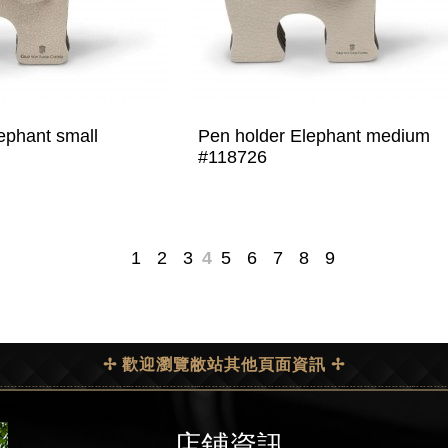
ephant small
Pen holder Elephant medium
#118726
1
2
3
4
5
6
7
8
9
✢ 歡迎瀏覽敝站其他頁面資訊 ✢
店鋪資訊