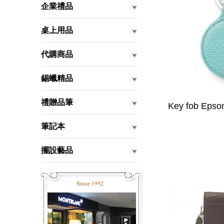
企業禮品
桌上用品
代購商品
錫蠟精品
禮贈品筆
Key fob Epso
筆記本
擺設藝品