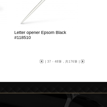
Letter opener Epsom Black
#118510
| 37 - 48筆，共176筆 |