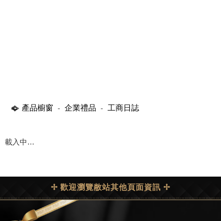
產品櫥窗
企業禮品
工商日誌
-
-
載入中…
✢ 歡迎瀏覽敝站其他頁面資訊 ✢