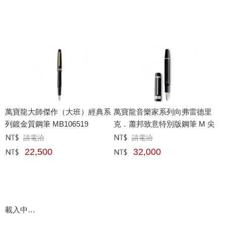
萬寶龍大師傑作（大班）經典系
萬寶龍音樂家系列向弗雷德里
列鍍金質鋼筆 MB106519
克．蕭邦致意特別版鋼筆 M 尖
請電洽
請電洽
定價﹕
元
定價﹕
元
22,500
32,000
網購﹕
元
網購﹕
元
載入中…