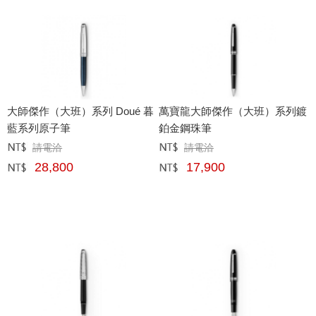
大師傑作（大班）系列 Doué 暮
萬寶龍大師傑作（大班）系列鍍
藍系列原子筆
鉑金鋼珠筆
請電洽
請電洽
定價﹕
元
定價﹕
元
28,800
17,900
網購﹕
元
網購﹕
元