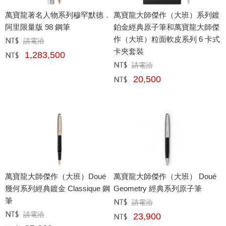
萬寶龍著名人物系列穆罕默德．
萬寶龍大師傑作（大班）系列鍍
阿里限量版 98 鋼筆
鉑金經典原子筆和萬寶龍大師傑
作（大班）粒面軟皮系列 6 卡式
請電洽
定價﹕
元
卡夾套裝
1,283,500
網購﹕
元
請電洽
定價﹕
元
20,500
網購﹕
元
萬寶龍大師傑作（大班）Doué
萬寶龍大師傑作（大班） Doué
幾何系列經典鍍金 Classique 鋼
Geometry 經典系列原子筆
筆
請電洽
定價﹕
元
請電洽
定價﹕
元
23,900
網購﹕
元