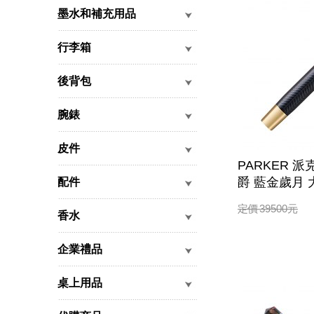
墨水和補充用品
行李箱
後背包
腕錶
皮件
PARKER 派
爵 藍金歲月 
配件
定價
39500
元
香水
企業禮品
桌上用品