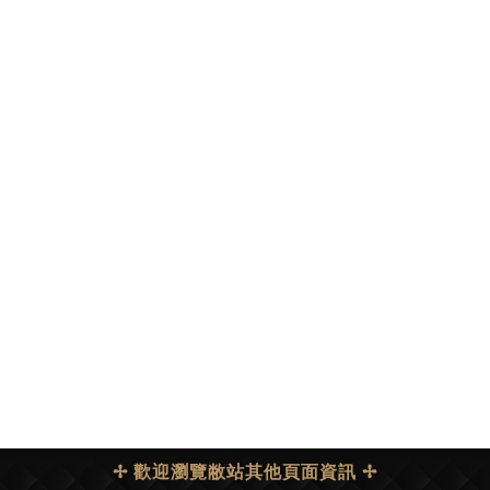
✢ 歡迎瀏覽敝站其他頁面資訊 ✢