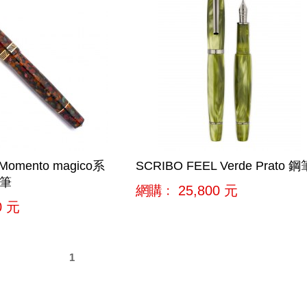
Momento magico系
SCRIBO FEEL Verde Prato 鋼
鋼筆
網購﹕
25,800
元
0
元
1