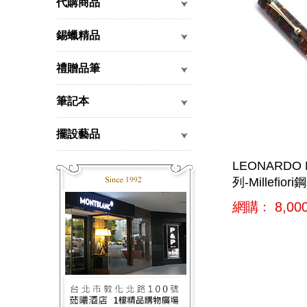
代購商品
錫蠟精品
禮贈品筆
筆記本
擺設藝品
LEONARDO 
列-Millefiori
網購﹕
8,00