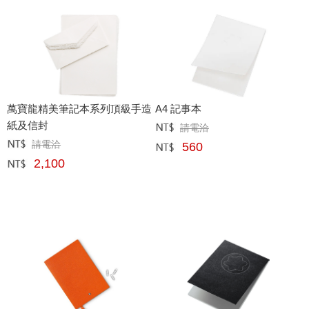
萬寶龍精美筆記本系列頂級手造
A4 記事本
紙及信封
請電洽
定價﹕
元
請電洽
定價﹕
元
560
網購﹕
元
2,100
網購﹕
元