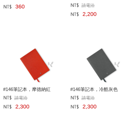
請電洽
360
定價﹕
元
網購﹕
元
2,200
網購﹕
元
#146筆記本，摩德納紅
#146筆記本，冷酷灰色
請電洽
請電洽
定價﹕
元
定價﹕
元
2,300
2,300
網購﹕
元
網購﹕
元