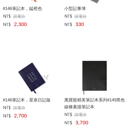
#146筆記本，錳橙色
小型記事簿
請電洽
請電洽
定價﹕
元
定價﹕
元
2,300
330
網購﹕
元
網購﹕
元
#146筆記本，星座日記版
萬寶龍精美筆記本系列#149黑色
線條素描筆記本
請電洽
定價﹕
元
請電洽
2,700
定價﹕
元
網購﹕
元
3,700
網購﹕
元