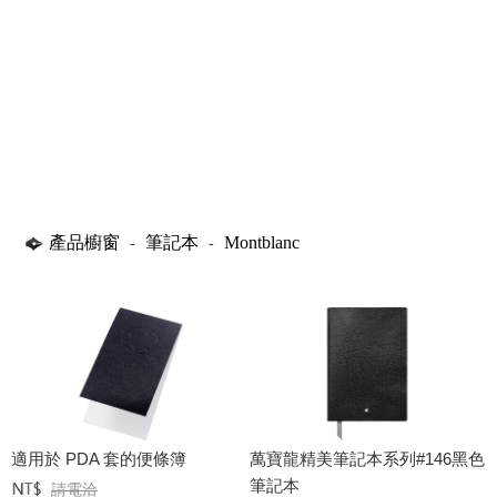
產品櫥窗
筆記本
Montblanc
-
-
適用於 PDA 套的便條簿
萬寶龍精美筆記本系列#146黑色
筆記本
請電洽
定價﹕
元