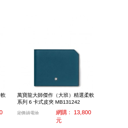
柔軟
萬寶龍大師傑作（大班）精選柔軟
系列 6 卡式皮夾 MB131242
0
網購﹕
13,800
定價
請電洽
元