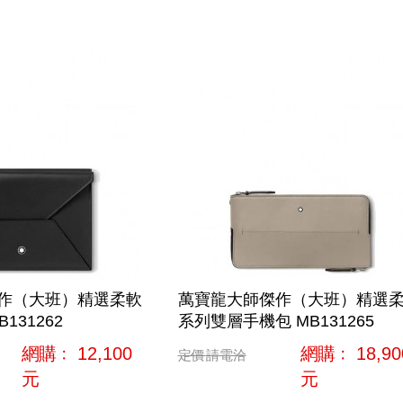
作（大班）精選柔軟
萬寶龍大師傑作（大班）精選
131262
系列雙層手機包 MB131265
網購﹕
12,100
網購﹕
18,90
定價
請電洽
元
元