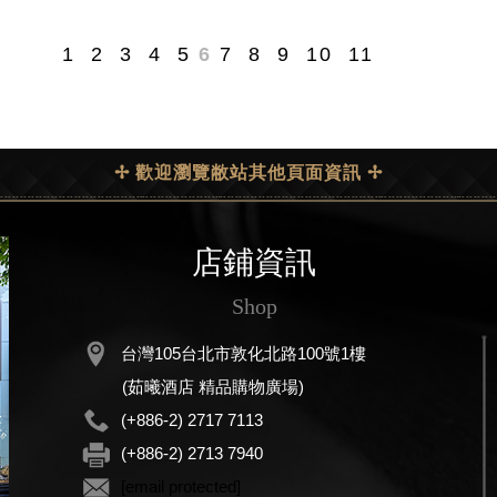
1
2
3
4
5
6
7
8
9
10
11
✢ 歡迎瀏覽敝站其他頁面資訊 ✢
店鋪資訊
Shop
台灣105台北市敦化北路100號1樓
(茹曦酒店 精品購物廣場)
(+886-2) 2717 7113
(+886-2) 2713 7940
[email protected]