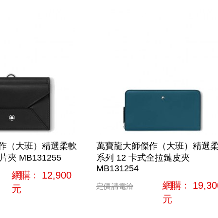
作（大班）精選柔軟
萬寶龍大師傑作（大班）精選
片夾 MB131255
系列 12 卡式全拉鏈皮夾
MB131254
網購﹕
12,900
網購﹕
19,30
定價
請電洽
元
元