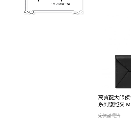
萬寶龍大師傑
系列護照夾 MB
定價
請電洽