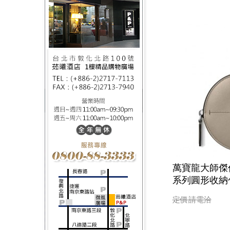
萬寶龍大師傑
系列圓形收納包 
定價
請電洽