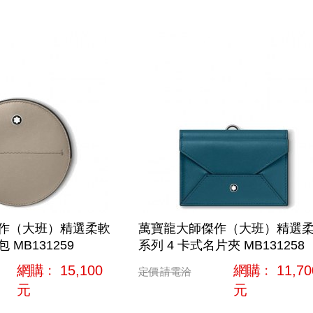
作（大班）精選柔軟
萬寶龍大師傑作（大班）精選
MB131259
系列 4 卡式名片夾 MB131258
網購﹕
15,100
網購﹕
11,70
定價
請電洽
元
元