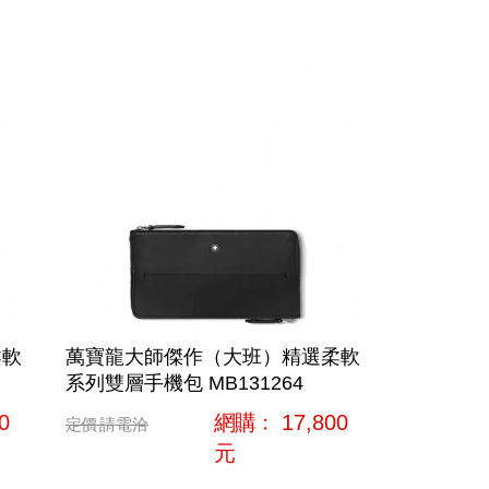
柔軟
萬寶龍大師傑作（大班）精選柔軟
系列雙層手機包 MB131264
0
網購﹕
17,800
定價
請電洽
元