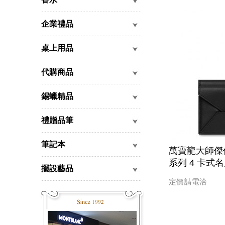
企業禮品
桌上用品
代購商品
錫蠟精品
禮贈品筆
筆記本
萬寶龍大師傑
系列 4 卡式名
擺設藝品
定價
請電洽