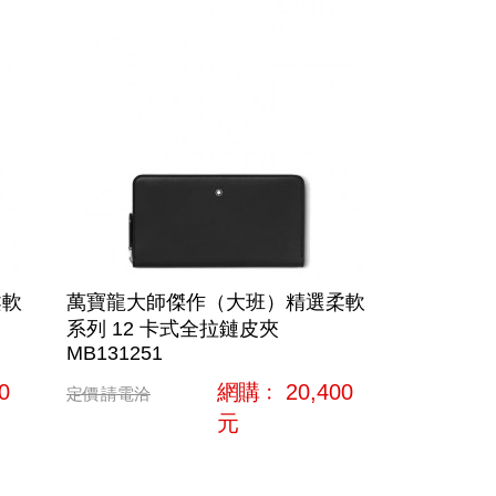
柔軟
萬寶龍大師傑作（大班）精選柔軟
系列 12 卡式全拉鏈皮夾
MB131251
0
網購﹕
20,400
定價
請電洽
元