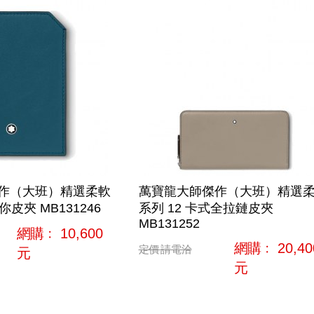
作（大班）精選柔軟
萬寶龍大師傑作（大班）精選
你皮夾 MB131246
系列 12 卡式全拉鏈皮夾
MB131252
網購﹕
10,600
網購﹕
20,40
定價
請電洽
元
元