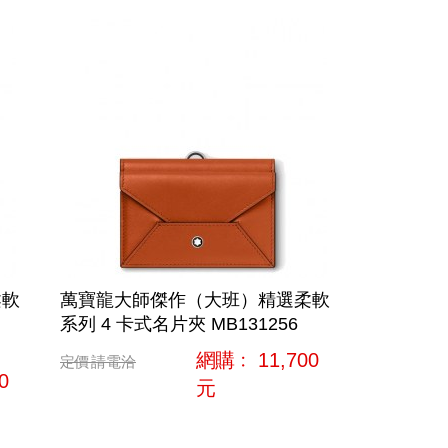
柔軟
萬寶龍大師傑作（大班）精選柔軟
系列 4 卡式名片夾 MB131256
網購﹕
11,700
定價
請電洽
0
元