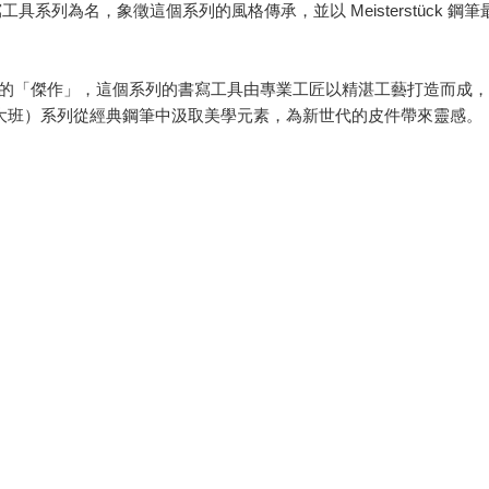
ück 書寫工具系列為名，象徵這個系列的風格傳承，並以 Meisterstüc
ck 是德語的「傑作」，這個系列的書寫工具由專業工匠以精湛工藝打造而成
傑作（大班）系列從經典鋼筆中汲取美學元素，為新世代的皮件帶來靈感。