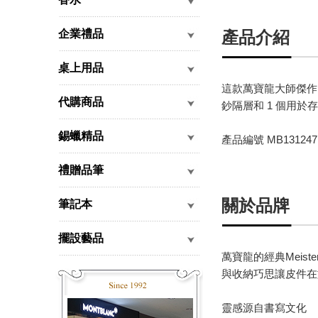
企業禮品
產品介紹
桌上用品
這款萬寶龍大師傑作
代購商品
鈔隔層和 1 個用
錫蠟精品
產品編號 MB131247
禮贈品筆
關於品牌
筆記本
擺設藝品
萬寶龍的經典Mei
與收納巧思讓皮件在旅
靈感源自書寫文化