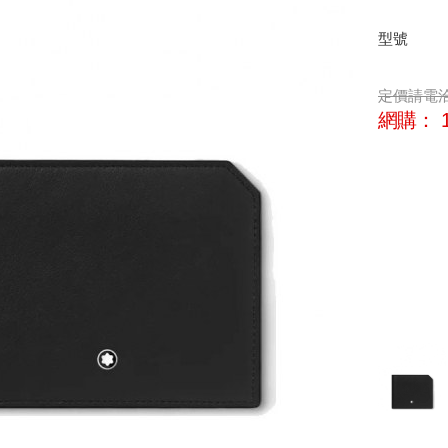
型號
定價
請電
網購：