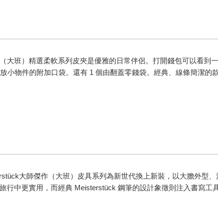
（大班）精選柔軟系列皮夾是優雅的日常伴侶。打開錢包可以看到一系
於存放小物件的附加口袋。還有 1 個由翻蓋零錢袋。經典、線條簡潔
sterstück大師傑作（大班）皮具系列為新世代換上新裝，以大膽
行中更實用，而經典 Meisterstück 鋼筆的設計象徵則注入書寫