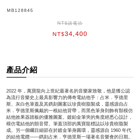
MB128845
NT
$請電洽
34,400
NT
$
產品介紹
2022 年，萬寶龍向上世紀最著名的音樂家致敬，他是獲公認
為流行音樂史上最具影響力的傳奇電結他手：占米．亨德里
斯。灰白色筆蓋及其鐫刻圖案以珍貴樹脂製成，靈感源自占
米．亨德里斯佩戴的一根結他背帶，而黑色筆身則飾有類模仿
結他效果器踏板的優雅圖案。鍍鉑金筆夾的角度經悉心設計，
模仿電結他的顫音臂。筆蓋頂部的萬寶龍標誌以珍貴樹脂製
成。另一個矚目細節在於鍍金筆身圓環，靈感源自 1960 年代
的結他電纜——鐫刻占米．亨德里斯一場著名音樂會的日期。