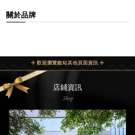
關於品牌
✢ 歡迎瀏覽敝站其他頁面資訊 ✢
店鋪資訊
Shop