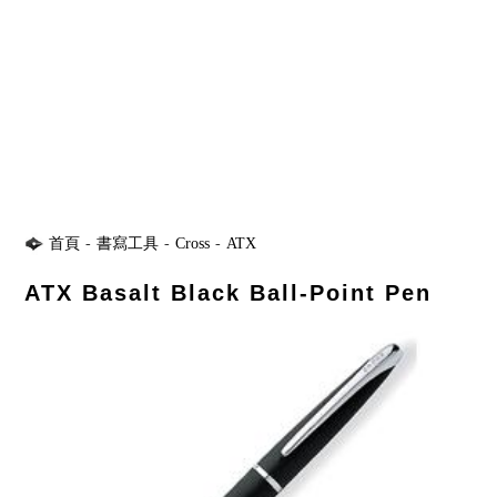
首頁
-
書寫工具
-
Cross
-
ATX
ATX Basalt Black Ball-Point Pen