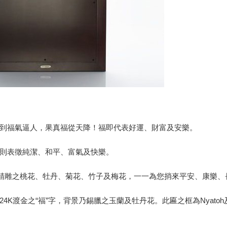
到福氣逼人，果真福從天降！福即代表好運、財富及安樂。
則表徵純潔、和平、富氣及快樂。
工精雕之桃花、牡丹、菊花、竹子及梅花，一一為您捎來平安、康樂
4K渡金之“福”字，背景乃錫臘之玉蘭及牡丹花。此匾之框為Nyato