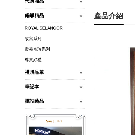
代購商品
產品介紹
錫蠟精品
ROYAL SELANGOR
故宮系列
帝苑奇珍系列
尊貴好禮
禮贈品筆
筆記本
擺設藝品