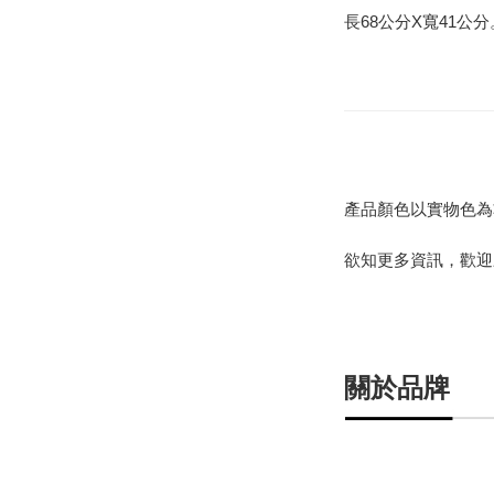
長68公分X寬41公分
產品顏色以實物色為
欲知更多資訊，歡迎
關於品牌