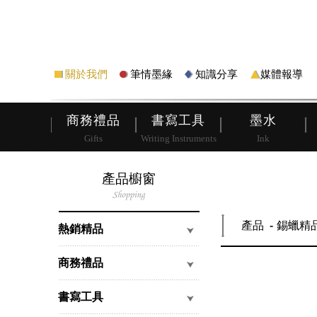
筆
皮夾
關於我們
筆情墨緣
知識分享
媒體報導
商務禮品
書寫工具
墨水
Gifts
Writing Instruments
Ink
產品櫥窗
產品
錫蠟精
熱銷精品
商務禮品
書寫工具