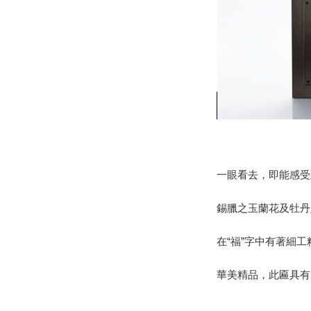
一眼看去，即能感受
錫臘之玉蘭花及牡丹
在“福”字中有著細
華美精品，此匾具有2