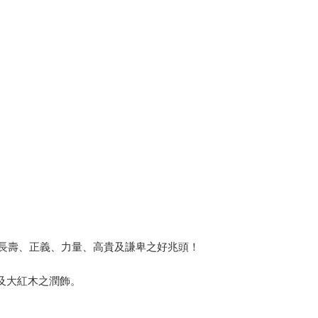
、長壽、正義、力量、高貴及謙卑之好兆頭！
h及大紅木之潤飾。