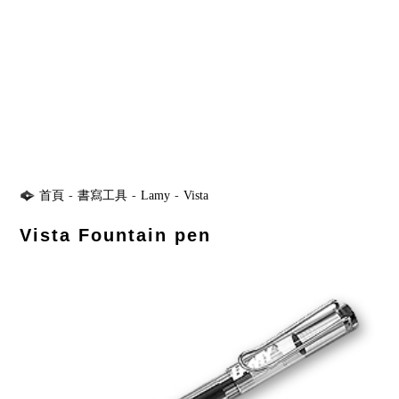
首頁
-
書寫工具
-
Lamy
-
Vista
Vista Fountain pen