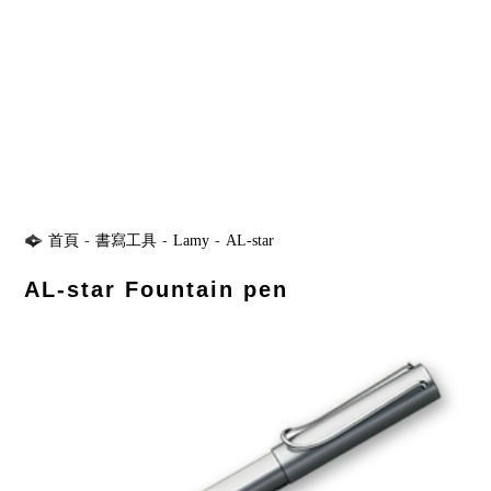
首頁
-
書寫工具
-
Lamy
-
AL-star
AL-star Fountain pen