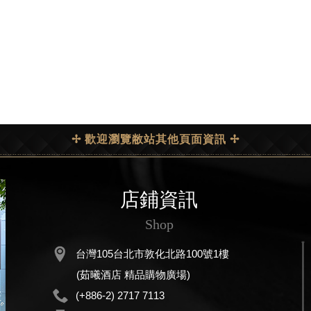
✢ 歡迎瀏覽敝站其他頁面資訊 ✢
店鋪資訊
Shop
台灣105台北市敦化北路100號1樓
(茹曦酒店 精品購物廣場)
(+886-2) 2717 7113