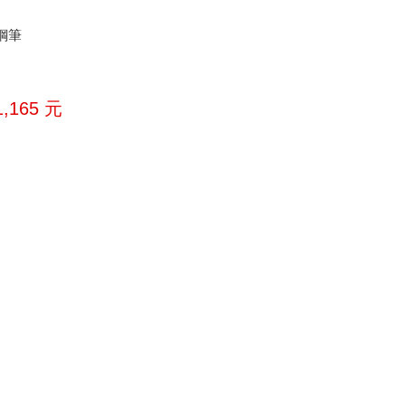
鋼筆
1,165
元