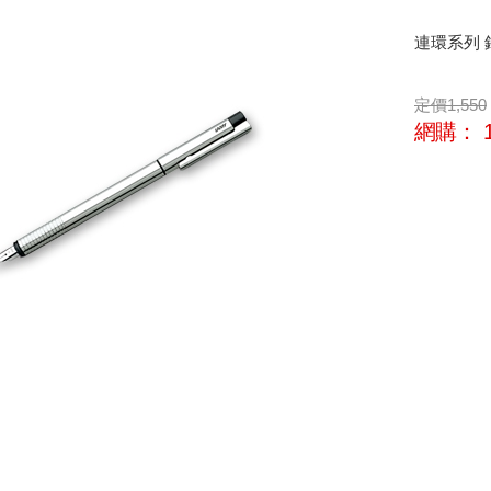
連環系列 
定價
1,550
網購：