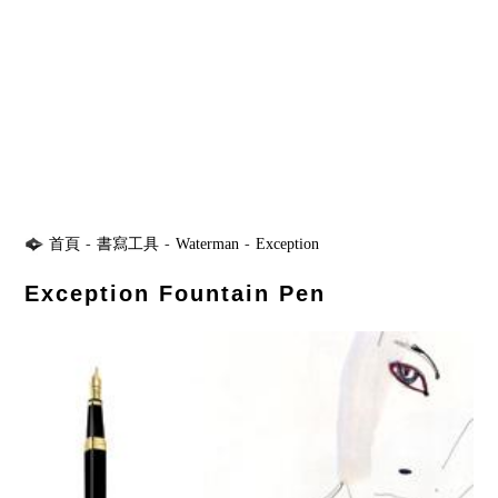
首頁
-
書寫工具
-
Waterman
-
Exception
Exception Fountain Pen