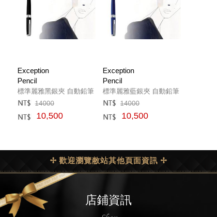
Exception
Exception
Pencil
Pencil
標準麗雅黑銀夾 自動鉛筆
標準麗雅藍銀夾 自動鉛筆
14000
14000
定價﹕
元
定價﹕
元
10,500
10,500
網購﹕
元
網購﹕
元
✢ 歡迎瀏覽敝站其他頁面資訊 ✢
店鋪資訊