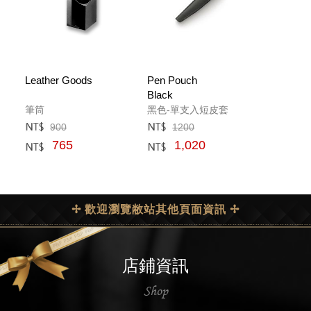
Leather Goods
Pen Pouch
Black
筆筒
黑色-單支入短皮套
900
1200
定價﹕
元
定價﹕
元
765
1,020
網購﹕
元
網購﹕
元
✢ 歡迎瀏覽敝站其他頁面資訊 ✢
店鋪資訊
Shop