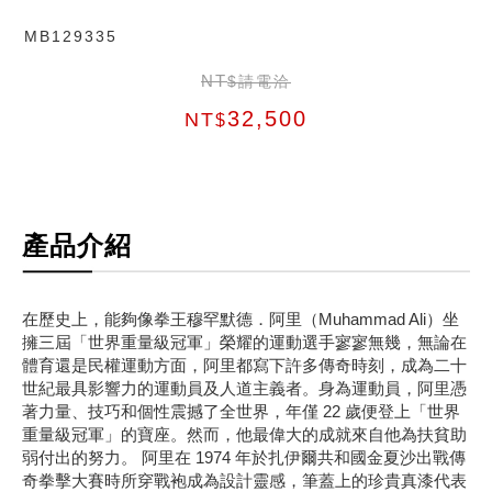
MB129335
NT
$請電洽
32,500
NT
$
產品介紹
在歷史上，能夠像拳王穆罕默德．阿里（Muhammad Ali）坐
擁三屆「世界重量級冠軍」榮耀的運動選手寥寥無幾，無論在
體育還是民權運動方面，阿里都寫下許多傳奇時刻，成為二十
世紀最具影響力的運動員及人道主義者。身為運動員，阿里憑
著力量、技巧和個性震撼了全世界，年僅 22 歲便登上「世界
重量級冠軍」的寶座。然而，他最偉大的成就來自他為扶貧助
弱付出的努力。 阿里在 1974 年於扎伊爾共和國金夏沙出戰傳
奇拳擊大賽時所穿戰袍成為設計靈感，筆蓋上的珍貴真漆代表