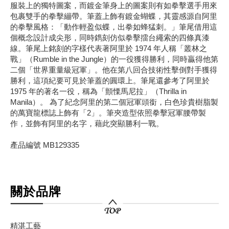
服裝上的獨特圖案，而鍍金筆身上的圖案則有如拳擊選手用來
包裹雙手的拳擊繃帶。筆蓋上飾有鍍金蝴蝶，其靈感源自阿里
的拳擊風格：「動作輕盈似蝶，出拳如蜂猛刺。」筆尾借用這
個概念設計成尖形，同時鐫刻仿似拳擊擂台繩索的四條真漆
線。筆尾上銘刻的字樣代表著阿里於 1974 年人稱「叢林之
戰」（Rumble in the Jungle）的一役獲得勝利，同時贏得他第
二個「世界重量級冠軍」。他在第八回合技術性擊倒對手獲得
勝利，這項紀要可見於筆蓋的圓環上。筆尾還參考了阿里於
1975 年的著名一役，稱為「顫慄馬尼拉」（Thrilla in
Manila）。 為了紀念阿里的第二個冠軍頭銜，白色珍貴樹脂製
的萬寶龍標誌上飾有「2」。筆夾造型依照拳擊冠軍腰帶製
作，並飾有阿里的名字，藉此突顯勝利一戰。
產品編號 MB129335
關於品牌
精湛工藝