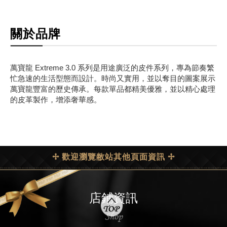
關於品牌
萬寶龍 Extreme 3.0 系列是用途廣泛的皮件系列，專為節奏繁
忙急速的生活型態而設計。時尚又實用，並以奪目的圖案展示
萬寶龍豐富的歷史傳承。每款單品都精美優雅，並以精心處理
的皮革製作，增添奢華感。
✢ 歡迎瀏覽敝站其他頁面資訊 ✢
店鋪資訊
Shop