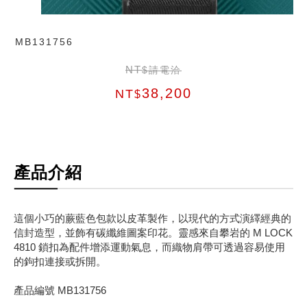
MB131756
NT
$請電洽
38,200
NT
$
產品介紹
這個小巧的蕨藍色包款以皮革製作，以現代的方式演繹經典的
信封造型，並飾有碳纖維圖案印花。靈感來自攀岩的 M LOCK
4810 鎖扣為配件增添運動氣息，而織物肩帶可透過容易使用
的鉤扣連接或拆開。
產品編號 MB131756