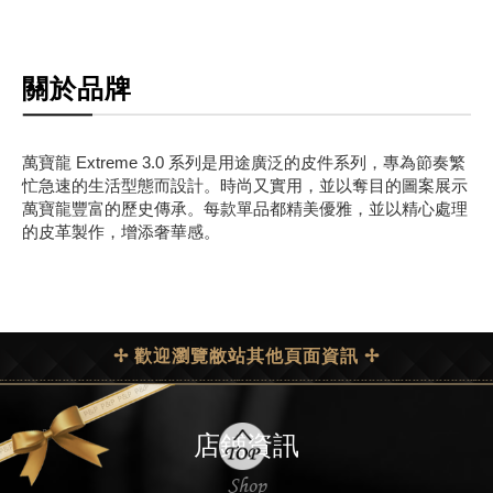
關於品牌
萬寶龍 Extreme 3.0 系列是用途廣泛的皮件系列，專為節奏繁
忙急速的生活型態而設計。時尚又實用，並以奪目的圖案展示
萬寶龍豐富的歷史傳承。每款單品都精美優雅，並以精心處理
的皮革製作，增添奢華感。
✢ 歡迎瀏覽敝站其他頁面資訊 ✢
店鋪資訊
Shop