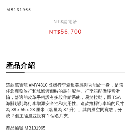
MB131965
NT
$請電洽
56,700
NT
$
產品介紹
這款萬寶龍 #MY4810 登機行李箱集美感與功能於一身，是陪
伴您商務旅行和城際渡假時的最佳配件。行李箱配備靜音滑
輪，舒適的皮革手柄設有多段伸縮系統，易於拉動，而 TSA
海關鎖則為行李增添安全性和實用性。這款拉桿行李箱的尺寸
為 38 x 55 x 23 厘米（容量為 37 升）。其內層空間寬敞，分
成 2 個主隔層並設有 1 個名片夾。
產品編號 MB131965