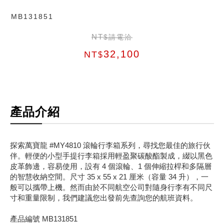
MB131851
NT
$請電洽
32,100
NT
$
產品介紹
探索萬寶龍 #MY4810 滾輪行李箱系列，尋找您最佳的旅行伙
伴。輕便的小型手提行李箱採用輕盈聚碳酸酯製成，綴以黑色
皮革飾邊，容易使用，設有 4 個滾輪、1 個伸縮拉桿和多隔層
的智慧收納空間。尺寸 35 x 55 x 21 厘米（容量 34 升），一
般可以攜帶上機。然而由於不同航空公司對隨身行李有不同尺
寸和重量限制，我們建議您出發前先查詢您的航班資料。
產品編號 MB131851