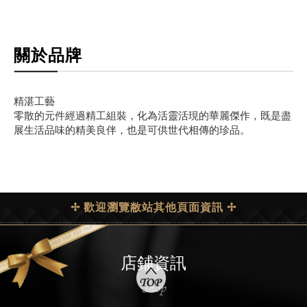
關於品牌
精湛工藝
零散的元件經過精工組裝，化為活靈活現的華麗傑作，既是盡
展生活品味的精美良伴，也是可供世代相傳的珍品。
✢ 歡迎瀏覽敝站其他頁面資訊 ✢
店鋪資訊
Shop