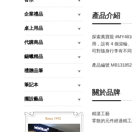
企業禮品
產品介紹
桌上用品
探索萬寶龍 #MY
代購商品
用，設有 4 個滾輪、
司對隨身行李有不同
錫蠟精品
產品編號 MB131852
禮贈品筆
筆記本
關於品牌
擺設藝品
精湛工藝
零散的元件經過精工