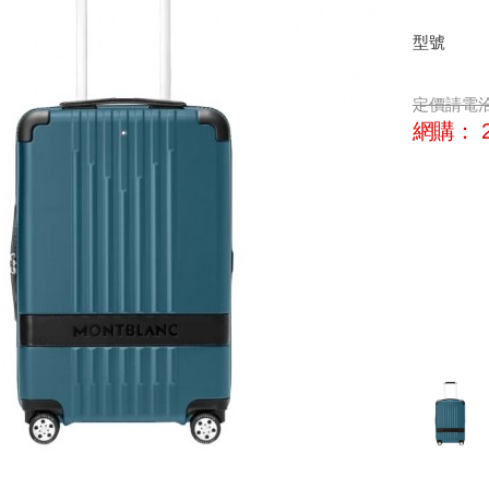
型號
定價
請電
網購：