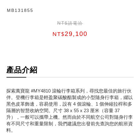
MB131855
NT
$請電洽
29,100
NT
$
產品介紹
探索萬寶龍 #MY4810 滾輪行李箱系列，尋找您最佳的旅行伙
伴。登機行李箱是輕盈聚碳酸酯製成的小型隨身行李箱，綴以
黑色皮革飾邊，容易使用，設有 4 個滾輪、1 個伸縮拉桿和多
隔層的智慧收納空間。尺寸 38 x 55 x 23 厘米（容量 37
升），一般可以攜帶上機。然而由於不同航空公司對隨身行李
有不同尺寸和重量限制，我們建議您出發前先查詢您的航班資
料。